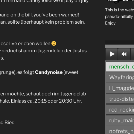
ith the band Candynoise we’ll play on july
This is the web
band on the bill, you’ve been warned!
pseudo-hillbil
an, sollte überhaupt kein problem sein,
Enjoy!
ese live erleben wollen
 Friedrichshain im Jugendclub der Justus
s.
mensch_o
 grunge),
es folgt
Candynoise
(sweet
Wayfaring
lil_maggie
ben möchte, schaut doch im Jugendclub
truc-dist
hule. Einlass ca, 20:15 oder 20:30 Uhr,
red_rocki
ruby_main
d Bier.
nofrets_n