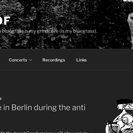
OF
 bluegrass is my grindcore (is my bluegrass).
Concerts
Recordings
Links
B
 in Berlin during the anti