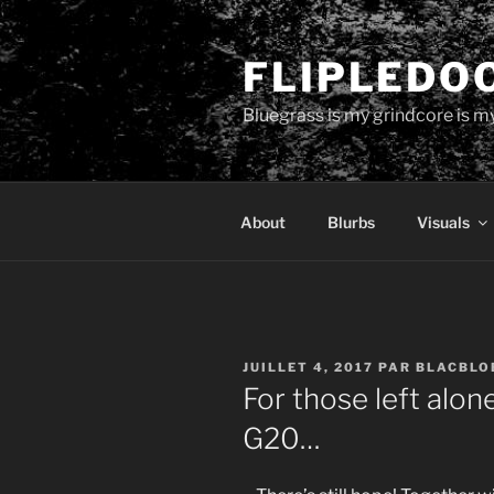
Aller
au
FLIPLEDO
contenu
principal
Bluegrass is my grindcore is my
About
Blurbs
Visuals
PUBLIÉ
JUILLET 4, 2017
PAR
BLACBLO
LE
For those left alone
G20…