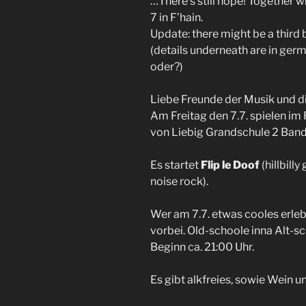
…There’s still hope! Together w
7 in F’hain.
Update: there might be a third 
(details underneath are in germ
oder?)
Liebe Freunde der Musik und di
Am Freitag den 7.7. spielen im
von Liebig Grandschule 2 Band
Es startet
Flip le Doof
(hillbilly
noise rock).
Wer am 7.7. etwas cooles erle
vorbei. Old-schoole inna Alt-sc
Beginn ca. 21:00 Uhr.
Es gibt alkfreies, sowie Wein un