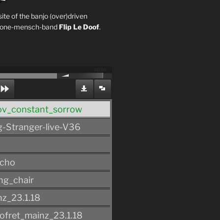
site of the banjo (over)driven
ly one-mensch-band
Flip Le Doof
.
00:00
v_constant_sorrow
-Stranger-live-V36
echo
ng_chair
z_23.1.18
ofret_mainz_23.1.18