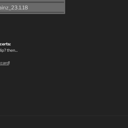
inz_23.1.18
certs:
ip? then...
tcard
!